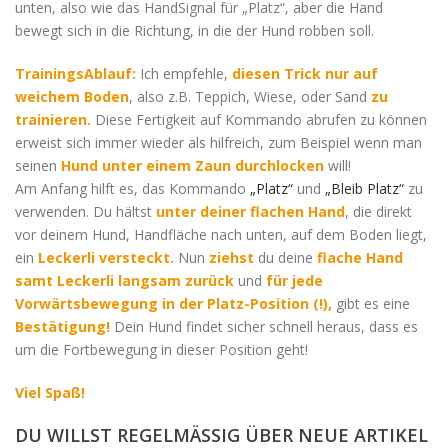
unten, also wie das HandSignal für „Platz“, aber die Hand
bewegt sich in die Richtung, in die der Hund robben soll.
TrainingsAblauf:
Ich empfehle,
diesen Trick nur auf
weichem Boden
, also z.B. Teppich, Wiese, oder Sand
zu
trainieren.
Diese Fertigkeit auf Kommando abrufen zu können
erweist sich immer wieder als hilfreich, zum Beispiel wenn man
seinen
Hund unter einem Zaun durchlocken
will!
Am Anfang hilft es, das Kommando
„Platz“
und
„Bleib Platz“
zu
verwenden. Du hältst
unter deiner flachen Hand
, die direkt
vor deinem Hund, Handfläche nach unten, auf dem Boden liegt,
ein
Leckerli versteckt.
Nun
ziehst
du deine
flache Hand
samt Leckerli langsam zurück
und
für
jede
Vorwärtsbewegung in der Platz-Position (!),
gibt es eine
Bestätigung!
Dein Hund findet sicher schnell heraus, dass es
um die Fortbewegung in dieser Position geht!
Viel Spaß!
DU WILLST REGELMÄSSIG ÜBER NEUE ARTIKEL I