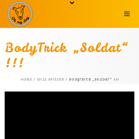
BodyTrick „Soldat“
!!!
HOME
/
WILL SPIELEN
/ BODYTRICK „SOLDAT“ !!!