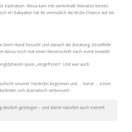
gte Kastration. Alissa kam mit viereinhalb Monaten bereits
ch im Babyalter hat ihr vermutlich die letzte Chance auf ein
 beim Hund‘ besucht und danach die Beratung ‚Einzelfelle‘
i Alissa noch mal einen Riesenschritt nach vorne bewirkt!
 Angstphasen quasi „eingefroren“. Und war auch
ufsicht unserer Tierärztin begonnen und … hurra! … schon
befinden sich dramatisch verbessert!
g deutlich gestiegen – und damit natürlich auch meine!!!