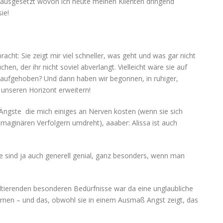
em ausgesetzt wovon ich heute meinen Klienten dringend
ie!
racht: Sie zeigt mir viel schneller, was geht und was gar nicht
hen, der ihr nicht soviel abverlangt. Vielleicht wäre sie auf
r aufgehoben? Und dann haben wir begonnen, in ruhiger,
d unseren Horizont erweitern!
 Ängste die mich einiges an Nerven kosten (wenn sie sich
aginären Verfolgern umdreht), aaaber: Alissa ist auch
e sind ja auch generell genial, ganz besonders, wenn man
ultierenden besonderen Bedürfnisse war da eine unglaubliche
rnen – und das, obwohl sie in einem Ausmaß Angst zeigt, das