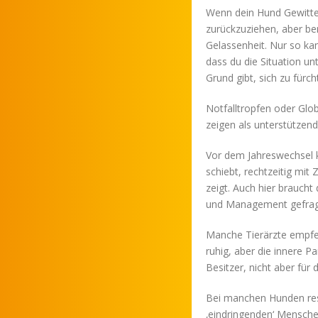
Wenn dein Hund Gewitter
zurückzuziehen, aber bem
Gelassenheit. Nur so ka
dass du die Situation unt
Grund gibt, sich zu fürch
Notfalltropfen oder Globu
zeigen als unterstütze
Vor dem Jahreswechsel k
schiebt, rechtzeitig mi
zeigt. Auch hier braucht
und Management gefragt,
Manche Tierärzte empfeh
ruhig, aber die innere Pa
Besitzer, nicht aber für
Bei manchen Hunden resu
‚eindringenden‘ Mensche