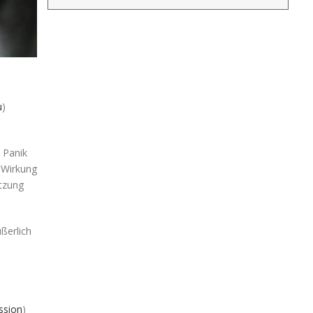
u
)
 Panik
 Wirkung
ützung
ßerlich
ssion
)