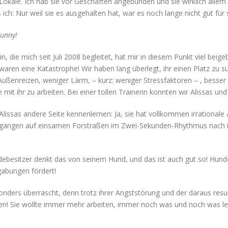
e Lokale. Ich hab sie vor Geschäften angebunden und sie wirklich all
ich: Nur weil sie es ausgehalten hat, war es noch lange nicht gut für s
Sunny!
, die mich seit Juli 2008 begleitet, hat mir in diesem Punkt viel beigeb
waren eine Katastrophe! Wir haben lang überlegt, ihr einen Platz zu suc
ußenreizen, weniger Lärm, – kurz: weniger Stressfaktoren – , besse
it ihr zu arbeiten. Bei einer tollen Trainerin konnten wir Alissas un
lissas andere Seite kennenlernen: Ja, sie hat vollkommen irrationale
rgängen auf einsamen Forstraßen im Zwei-Sekunden-Rhythmus nach im
ndebesitzer denkt das von seinem Hund, und das ist auch gut so! Hund
gabungen fördert!
onders überrascht, denn trotz ihrer Angststörung und der daraus res
en! Sie wollte immer mehr arbeiten, immer noch was und noch was le