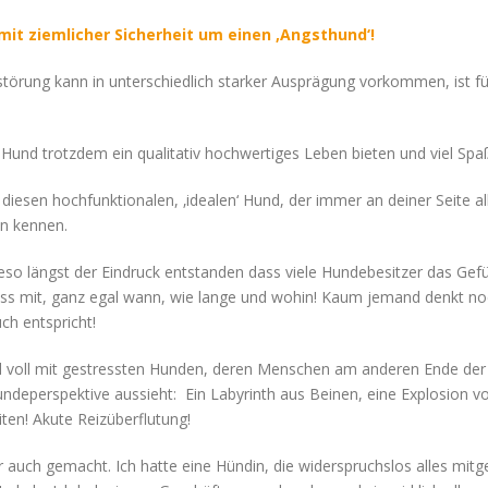
mit ziemlicher Sicherheit um einen ‚Angsthund‘!
störung kann in unterschiedlich starker Ausprägung vorkommen, ist fü
Hund trotzdem ein qualitativ hochwertiges Leben bieten und viel S
 diesen hochfunktionalen, ‚idealen‘ Hund, der immer an deiner Seite a
en kennen.
wieso längst der Eindruck entstanden dass viele Hundebesitzer das Gef
s mit, ganz egal wann, wie lange und wohin! Kaum jemand denkt noc
ch entspricht!
d voll mit gestressten Hunden, deren Menschen am anderen Ende der L
ndeperspektive aussieht: Ein Labyrinth aus Beinen, eine Explosion 
iten! Akute Reizüberflutung!
er auch gemacht. Ich hatte eine Hündin, die widerspruchslos alles m