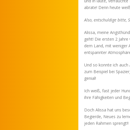
und in laute, verraucht
abrate! Denn heute weiß 
Also, entschuldige bitte, 
Alissa, meine Angsthündin
geht! Die ersten 2 Jahre 
dem Land, mit weniger A
entspannter Atmosphäre m
Und so konnte ich auch A
zum Beispiel bei Spazie
genial!
Ich weiß, fast jeder Hu
ihre Fähigkeiten und Be
Doch Alissa hat uns bes
Begierde, Neues zu lern
jeden Rahmen sprengt!!