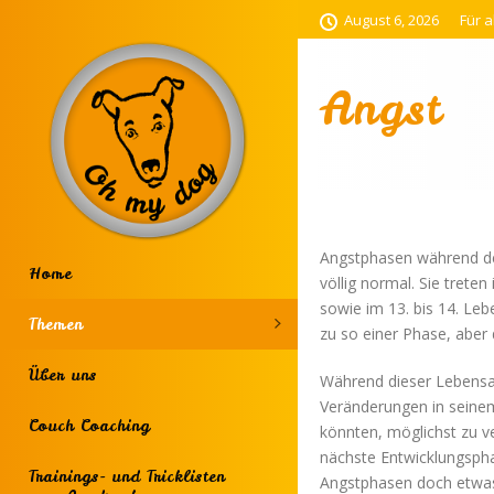
August 6, 2026
Für a
Angst
Angstphasen während d
Home
völlig normal. Sie tret
sowie im 13. bis 14. L
Themen
zu so einer Phase, aber
Über uns
Während dieser Lebensab
Veränderungen in seinem
Couch Coaching
könnten, möglichst zu ve
nächste Entwicklungspha
Trainings- und Tricklisten
Angstphasen doch etwas