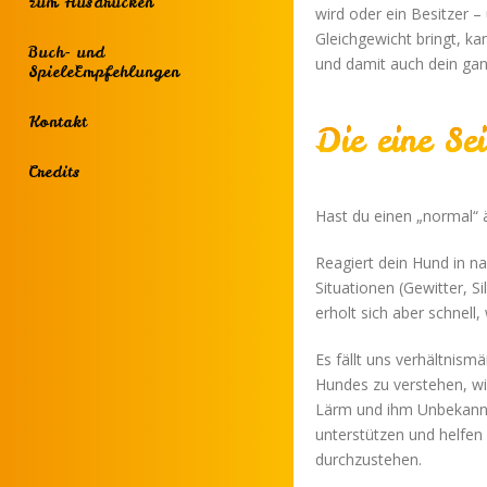
zum Ausdrucken
wird oder ein Besitzer 
Gleichgewicht bringt, k
Buch- und
und damit auch dein gan
SpieleEmpfehlungen
Kontakt
Die eine Se
Credits
Hast du einen „normal“ 
Reagiert dein Hund in na
Situationen (Gewitter, Si
erholt sich aber schnell,
Es fällt uns verhältnismä
Hundes zu verstehen, wi
Lärm und ihm Unbekannt
unterstützen und helfen 
durchzustehen.