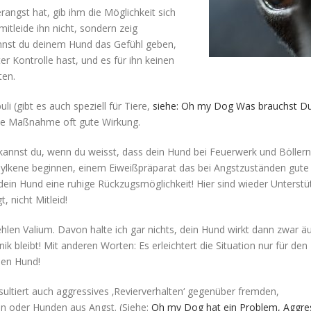
angst hat, gib ihm die Möglichkeit sich
itleide ihn nicht, sondern zeig
nnst du deinem Hund das Gefühl geben,
er Kontrolle hast, und es für ihn keinen
ten.
li (gibt es auch speziell für Tiere,
siehe: Oh my Dog Was brauchst D
nde Maßnahme oft gute Wirkung.
annst du, wenn du weisst, dass dein Hund bei Feuerwerk und Böllern
t Zylkene beginnen, einem Eiweißpräparat das bei Angstzuständen gute
 dein Hund eine ruhige Rückzugsmöglichkeit! Hier sind wieder Unterst
 nicht Mitleid!
len Valium. Davon halte ich gar nichts, dein Hund wirkt dann zwar äu
nik bleibt! Mit anderen Worten: Es erleichtert die Situation nur für den
 den Hund!
ltiert auch aggressives ‚Revierverhalten‘ gegenüber fremden,
n oder Hunden aus Angst. (Siehe:
Oh my Dog hat ein Problem, Aggre