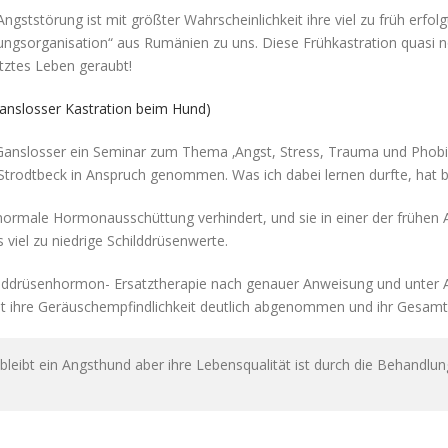
Angststörung ist mit größter Wahrscheinlichkeit ihre viel zu früh erfol
tungsorganisation“ aus Rumänien zu uns. Diese Frühkastration quasi no
ztes Leben geraubt!
Ganslosser Kastration beim Hund)
 Ganslosser ein Seminar zum Thema ‚Angst, Stress, Trauma und Phobie
Strodtbeck in Anspruch genommen. Was ich dabei lernen durfte, hat be
 normale Hormonausschüttung verhindert, und sie in einer der frühen
s viel zu niedrige Schilddrüsenwerte.
ilddrüsenhormon- Ersatztherapie nach genauer Anweisung und unter A
at ihre Geräuschempfindlichkeit deutlich abgenommen und ihr Gesamt
d bleibt ein Angsthund aber ihre Lebensqualität ist durch die Behandlun